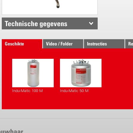
Technische gegevens
Geschikte
Video / Folder
Instructies
Re
toestellen
Indu-Matic 100 M
Indu-Matic 50 M
rouwbaar