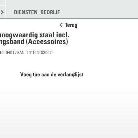
KEN
STROOIEN
DIENSTEN
MEER
BEDRIJF
Terug
oogwaardig staal incl.
ngsband (Accessoires)
11646401 / EAN: 7611034030074
Voeg toe aan de verlanglijst