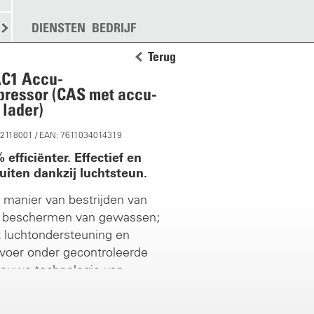
KEN
STROOIEN
DIENSTEN
MEER
BEDRIJF
Terug
AC1 Accu-
pressor (CAS met accu-
 lader)
12118001 / EAN: 7611034014319
efficiënter. Effectief en
puiten dankzij luchtsteun.
manier van bestrijden van
n beschermen van gewassen;
 luchtondersteuning en
evoer onder gecontroleerde
ieuwe technologie van
voor vele toepassingen. Grote
den kunnen worden bereikt met