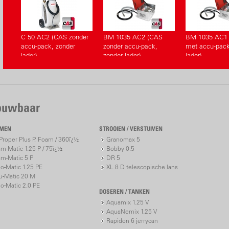
NIEUW met 
CAS* - alle
C 50 AC2 (CAS zonder
BM 1035 AC2 (CAS
BM 1035 AC1
Compatibil
accu-pack, zonder
zonder accu-pack,
met accu-pack
dapparaten 
lader)
zonder lader)
lader)
Diverse ac
Weergave 
3 jaar gara
www.birch
rouwbaar
* CAS (Cordless
fabrikantonafha
IMEN
STROOIEN / VERSTUIVEN
merken voor ele
roper Plus P, Foam / 360ï¿½
Granomax 5
m-Matic 1.25 P / 75ï¿½
Bobby 0.5
«Accu-Power
m-Matic 5 P
DR 5
io-Matic 1.25 PE
XL 8 D telescopische lans
www.cordle
u-Matic 20 M
io-Matic 2.0 PE
DOSEREN / TANKEN
Aquamix 1.25 V
AquaNemix 1.25 V
Rapidon 6 jerrycan