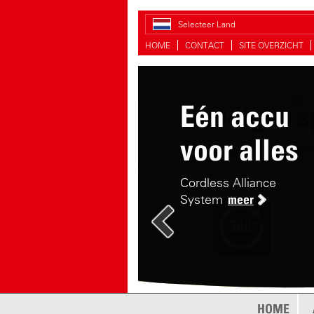
Selecteer Land
HOME
CONTACT
SITE OVERZICHT
Eén accu
Handiger s
voor alles
De handige druksproeie
Cordless Alliance
System
meer
HOME