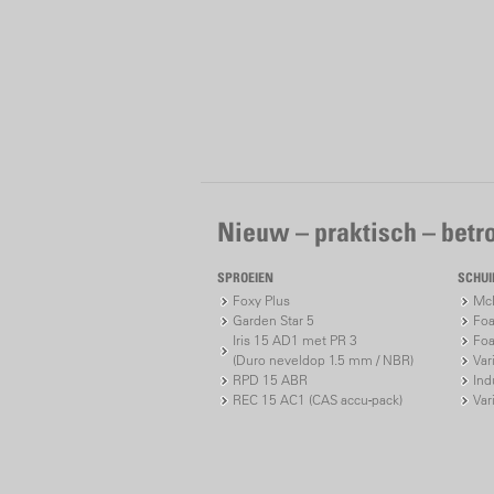
Nieuw – praktisch – bet
SPROEIEN
SCHU
Foxy Plus
McP
Garden Star 5
Foa
Iris 15 AD1 met PR 3
Foa
(Duro neveldop 1.5 mm / NBR)
Var
RPD 15 ABR
Ind
REC 15 AC1 (CAS accu-pack)
Var