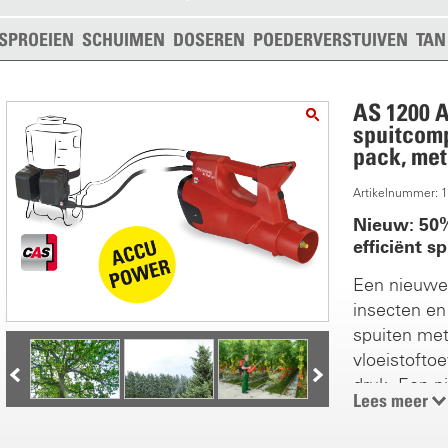
SPROEIEN
SCHUIMEN
DOSEREN
POEDERVERSTUIVEN
TAN
AS 1200 
spuitcom
pack, met
Artikelnummer: 
Nieuw: 50% 
efficiënt s
Een nieuwe 
insecten e
spuiten met
vloeistofto
druk. Een n
Lees meer
Birchmeier 
spuitafstan