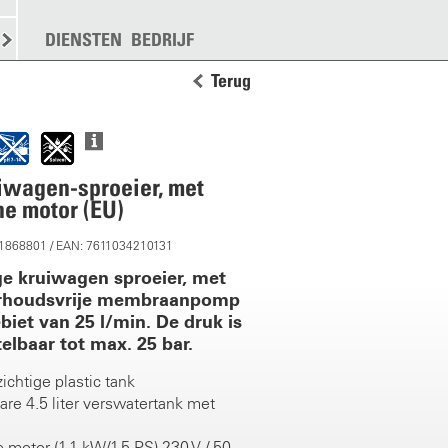
KEN
STROOIEN
DIENSTEN
MEER
BEDRIJF
Terug
iwagen-sproeier, met
he motor (EU)
11868801 / EAN: 7611034210131
ge kruiwagen sproeier, met
erhoudsvrije membraanpomp
biet van 25 l/min. De druk is
telbaar tot max. 25 bar.
ichtige plastic tank
are 4.5 liter verswatertank met
e motor (1.1 kW/1.5 PS) 230 V / 50