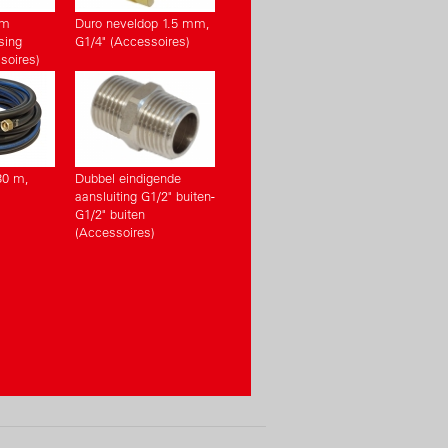
cm
Duro neveldop 1.5 mm,
sing
G1/4" (Accessoires)
soires)
30 m,
Dubbel eindigende
aansluiting G1/2" buiten-
G1/2" buiten
(Accessoires)