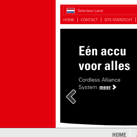
Selecteer Land
HOME
CONTACT
SITE OVERZICHT
Eén accu
Handiger s
voor alles
De handige druksproeie
Cordless Alliance
System
meer
HOME