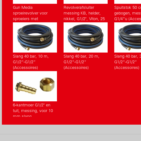
Gun Media
Revolverafsluiter
Spuitstok 50 
sproeirevolver voor
messing KB, helder,
gebogen, mes
sproeiers met
nikkel, G1/2", Viton, 25
G1/4“u (Acces
electrische motor
bar (Accessoires)
Slang 40 bar, 10 m,
Slang 40 bar, 20 m,
Slang 40 bar, 
G1/2“-G1/2“
G1/2“-G1/2“
G1/2“-G1/2“
(Accessoires)
(Accessoires)
(Accessoires)
6-kantmoer G1/2" en
tuit, messing, voor 10
mm slang
(Accessoires)