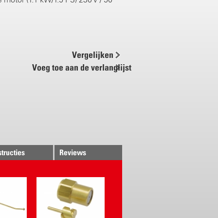
e kabel L = 5 m>
rbare drukbereiken (6/12/18/25 bar)
58 kg
zwaartepunt
Vergelijken
l en 50 m slang
Voeg toe aan de verlanglijst
structies
Reviews