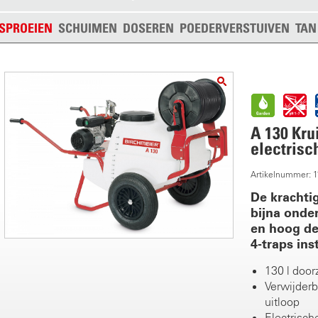
SPROEIEN
SCHUIMEN
DOSEREN
POEDERVERSTUIVEN
TAN
A 130 Kru
electrisc
Artikelnummer: 
De krachti
bijna ond
en hoog de
4-traps ins
130 l doorz
Verwijderb
uitloop
Electrisch