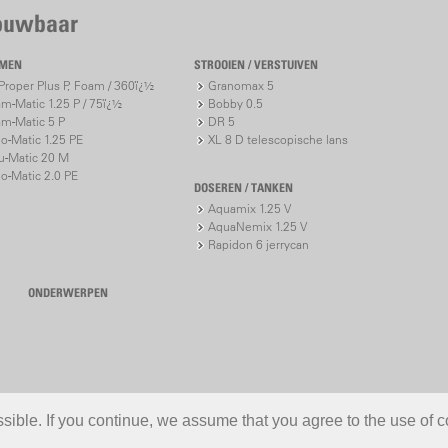
rouwbaar
IMEN
STROOIEN / VERSTUIVEN
roper Plus P, Foam / 360ï¿½
Granomax 5
m-Matic 1.25 P / 75ï¿½
Bobby 0.5
m-Matic 5 P
DR 5
io-Matic 1.25 PE
XL 8 D telescopische lans
u-Matic 20 M
io-Matic 2.0 PE
DOSEREN / TANKEN
Aquamix 1.25 V
AquaNemix 1.25 V
Rapidon 6 jerrycan
ONDERWERPEN
ible. If you continue, we assume that you agree to the use of c