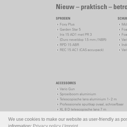
Nieuw – praktisch – bet
SPROEIEN
SCHU
Foxy Plus
McP
Garden Star 5
Foa
Iris 15 AD1 met PR 3
Foa
(Duro neveldop 1.5 mm / NBR)
Var
RPD 15 ABR
Ind
REC 15 AC1 (CAS accu-pack)
Var
ACCESSOIRES
Vario Gun
Sproeiboom aluminium
Telescopische lans aluminium 1 - 2 m
Professionele spuitkap ovaal, schroefbaar
XL 8 D telescopische lans 7 m
XL 8 S telescopic lance 7 m
We use cookies to make our website as user-friendly as poss
information:
Privacy policy
/
Imprint