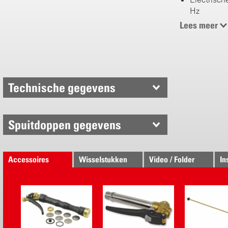
Hz
Electrisch
Lees meer
4 selectee
Gewicht: 
optimaal 
Met haspe
Technische gegevens
Spuitdoppen gegevens
Accessoires
Wisselstukken
Video / Folder
In