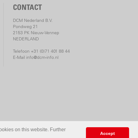
CONTACT
DCM Nederland B.V.
Pondweg 21
2153 PK Nieuw-Vennep
NEDERLAND
Telefoon +31 (0)71 401 88 44
E-Mail
info@dcm-info.nl
ookies on this website. Further
Accept