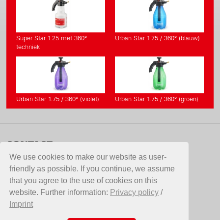
Super Star 1.25 met 360°
Urban Star 1.75 / 360° (blauw)
techniek
Urban Star 1.75 / 360° (violet)
Urban Star 1.75 / 360° (groen)
CONTACT
We use cookies to make our website as user-
DCM Nederland B.V.
friendly as possible. If you continue, we assume
Pondweg 21
that you agree to the use of cookies on this
2153 PK Nieuw-Vennep
website. Further information:
Privacy policy
/
NEDERLAND
Imprint
Telefoon +31 (0)71 401 88 44