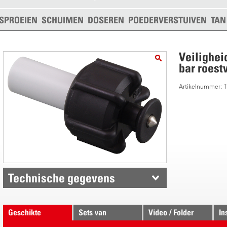
SPROEIEN
SCHUIMEN
DOSEREN
POEDERVERSTUIVEN
TAN
Veilighei
bar roestv
Artikelnummer: 
Technische gegevens
Geschikte
Sets van
Video / Folder
In