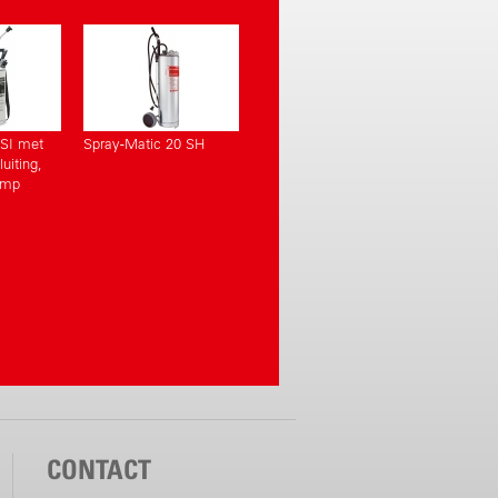
 SI met
Spray-Matic 20 SH
uiting,
omp
CONTACT