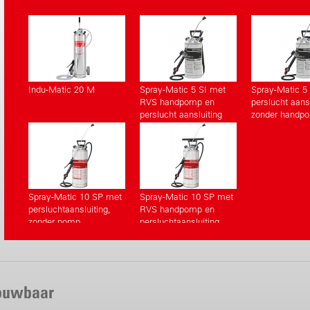
toestellen
wisselstukken
Indu-Matic 20 M
Spray-Matic 5 SI met
Spray-Matic 5
RVS handpomp en
perslucht aansl
perslucht aansluiting
zonder handp
Spray-Matic 10 SP met
Spray-Matic 10 SP met
persluchtaansluiting,
RVS handpomp en
zonder pomp
persluchtaansluiting
rouwbaar