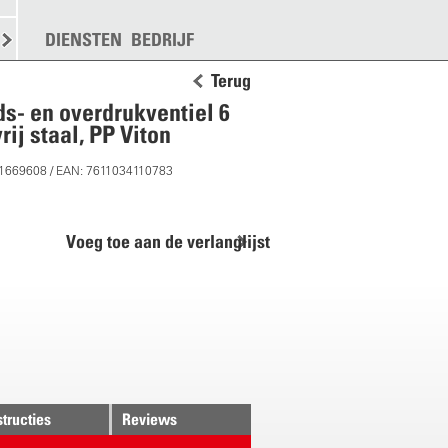
KEN
STROOIEN
DIENSTEN
MEER
BEDRIJF
Terug
ds- en overdrukventiel 6
rij staal, PP Viton
11669608 / EAN: 7611034110783
Voeg toe aan de verlanglijst
structies
Reviews