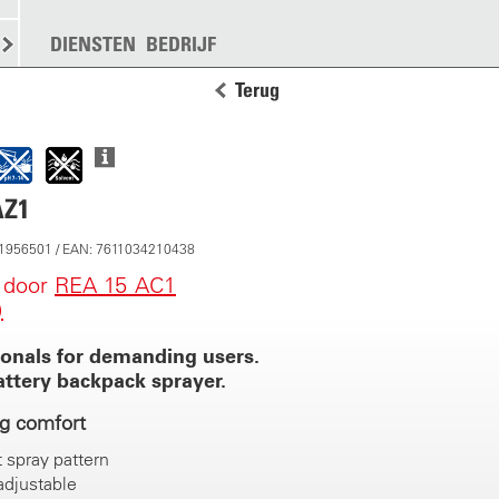
KEN
STROOIEN
DIENSTEN
MEER
BEDRIJF
Terug
AZ1
11956501 / EAN: 7611034210438
 door
REA 15 AC1
)
ionals for demanding users.
ttery backpack sprayer.
g comfort
 spray pattern
adjustable