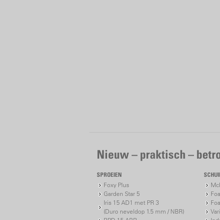
Nieuw – praktisch – bet
SPROEIEN
SCHU
Foxy Plus
McP
Garden Star 5
Foa
Iris 15 AD1 met PR 3
Foa
(Duro neveldop 1.5 mm / NBR)
Var