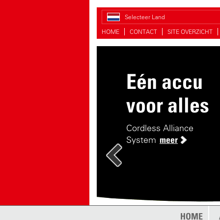
Selecteer Land
HOME
CONTACT
SITE OVERZICHT
Eén accu
Handiger s
voor alles
De handige druksproeie
Cordless Alliance
System
meer
HOME