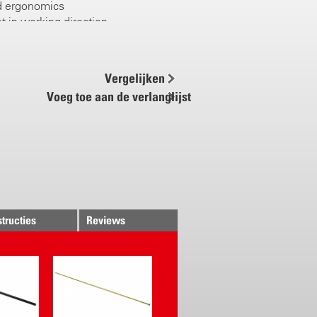
d ergonomics
t in working direction
 system
grips
ery
Vergelijken
Voeg toe aan de verlanglijst
ly controlled
 variable operating pressure
ange: 1.0 – 4.5 bar
 setup for pump and battery
 bar (~120 l)
 bar (~80 l)
structies
Reviews
hmeier technology
ump
t via suction system
ned click belt system
ass nozzle adjustable