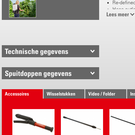
Re-define
Hose outle
Lees meer
Click belt
Recessed 
Li-Ion batt
Electronical
Technische gegevens
Continuous
Pressure r
Protective
Spuitdoppen gegevens
5½ h at 1.5
1¾ h at 4.5
Accessoires
Wisselstukken
Video / Folder
In
Proven Birc
Robust p
Tank outle
New desig
Plastic/br