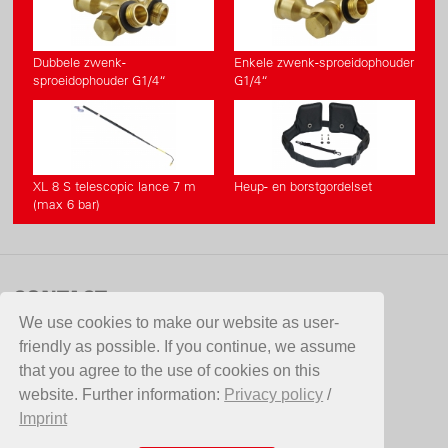
Dubbele zwenk-
Enkele zwenk-sproeidophouder
sproeidophouder G1/4“
G1/4“
XL 8 S telescopic lance 7 m
Heup- en borstgordelset
(max 6 bar)
CONTACT
We use cookies to make our website as user-
DCM Nederland B.V.
friendly as possible. If you continue, we assume
Pondweg 21
that you agree to the use of cookies on this
2153 PK Nieuw-Vennep
website. Further information:
Privacy policy
/
NEDERLAND
Imprint
Telefoon +31 (0)71 401 88 44