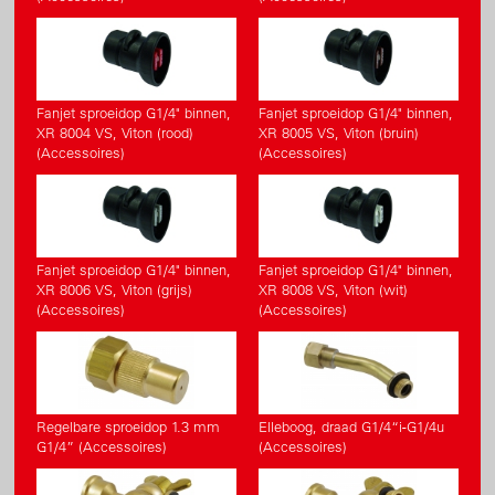
Fanjet sproeidop G1/4" binnen,
Fanjet sproeidop G1/4" binnen,
XR 8004 VS, Viton (rood)
XR 8005 VS, Viton (bruin)
(Accessoires)
(Accessoires)
Fanjet sproeidop G1/4" binnen,
Fanjet sproeidop G1/4" binnen,
XR 8006 VS, Viton (grijs)
XR 8008 VS, Viton (wit)
(Accessoires)
(Accessoires)
Regelbare sproeidop 1.3 mm
Elleboog, draad G1/4“i-G1/4u
G1/4” (Accessoires)
(Accessoires)