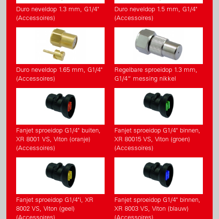
Duro neveldop 1.3 mm, G1/4"
Duro neveldop 1.5 mm, G1/4"
(Accessoires)
(Accessoires)
Duro neveldop 1.65 mm, G1/4"
Regelbare sproeidop 1.3 mm,
(Accessoires)
G1/4“ messing nikkel
Fanjet sproeidop G1/4" buiten,
Fanjet sproeidop G1/4" binnen,
XR 8001 VS, Viton (oranje)
XR 80015 VS, Viton (groen)
(Accessoires)
(Accessoires)
Fanjet sproeidop G1/4"i, XR
Fanjet sproeidop G1/4" binnen,
8002 VS, Viton (geel)
XR 8003 VS, Viton (blauw)
(Accessoires)
(Accessoires)