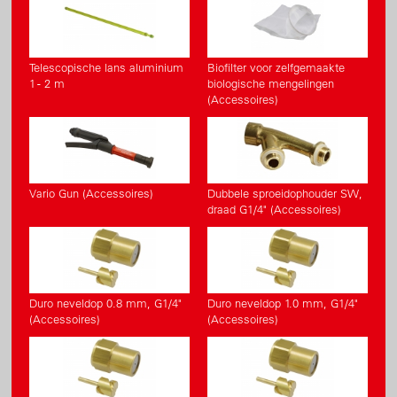
Telescopische lans aluminium
Biofilter voor zelfgemaakte
1 - 2 m
biologische mengelingen
(Accessoires)
Vario Gun (Accessoires)
Dubbele sproeidophouder SW,
draad G1/4" (Accessoires)
Duro neveldop 0.8 mm, G1/4"
Duro neveldop 1.0 mm, G1/4"
(Accessoires)
(Accessoires)