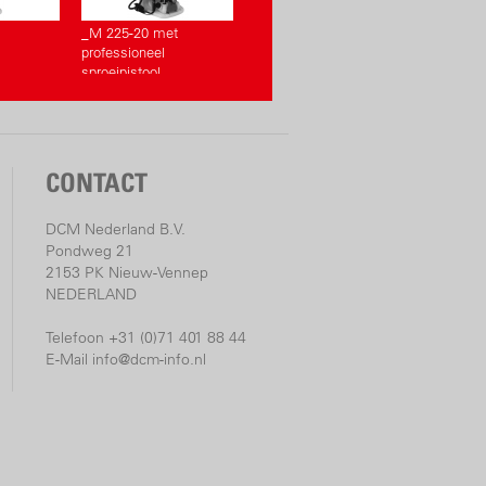
_M 225-20 met
professioneel
sproeipistool
CONTACT
DCM Nederland B.V.
Pondweg 21
2153 PK Nieuw-Vennep
NEDERLAND
Telefoon +31 (0)71 401 88 44
E-Mail
info@dcm-info.nl