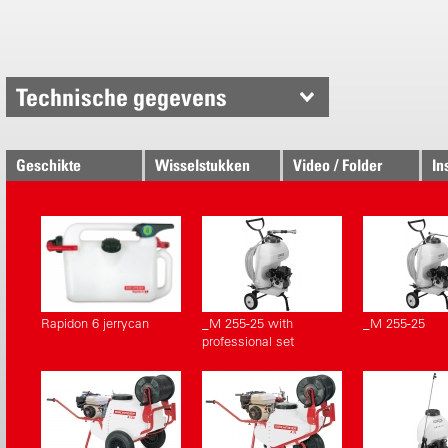
Steunen me
Technische gegevens
Geschikte
Wisselstukken
Video / Folder
In
toestellen
Rapidon 6 jerrycan
_M 255-25 with
_M 255-25
professional set