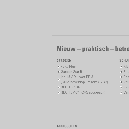
Nieuw – praktisch – bet
SPROEIEN
SCHU
Foxy Plus
McP
Garden Star 5
Foa
Iris 15 AD1 met PR 3
Foa
(Duro neveldop 1.5 mm / NBR)
Var
RPD 15 ABR
Ind
REC 15 AC1 (CAS accu-pack)
Var
ACCESSOIRES