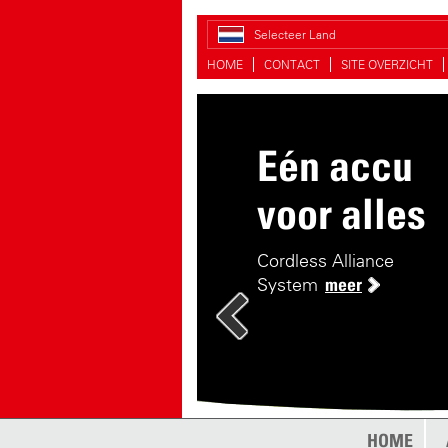
Selecteer Land
HOME
CONTACT
SITE OVERZICHT
Eén accu
Handiger s
voor alles
De handige druksproeie
Cordless Alliance
System
meer
HOME