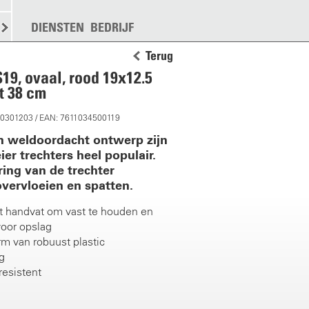
KEN
STROOIEN
DIENSTEN
MEER
BEDRIJF
Terug
S19, ovaal, rood 19x12.5
t 38 cm
10301203 / EAN: 7611034500119
n weldoordacht ontwerp zijn
er trechters heel populair.
ing van de trechter
overvloeien en spatten.
 handvat om vast te houden en
voor opslag
m van robuust plastic
g
resistent
e koperen zeef met geperforeerd
 basis ø 8.8 cm