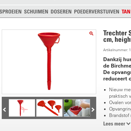
SPROEIEN
SCHUIMEN
DOSEREN
POEDERVERSTUIVEN
TAN
Trechter 
cm, heigh
Artikelnummer: 
Dankzij hu
de Birchmei
De opvangr
reduceert 
Nieuw met
praktisch 
Ovalen vor
Opvangrin
Brandstof 
Fijnmazig
Lees meer
wit stalen