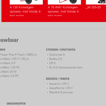
A 130 Kruiwagen-
A 75 AM1 Kruiwagen-
_M 225-20
sproeier, met Honda 4-
sproeier, met Honda 4-
takt motor
takt motor
rouwbaar
IMEN
STROOIEN / VERSTUIVEN
roper Plus P, Foam / 360ï¿½
Granomax 5
m-Matic 1.25 P / 75ï¿½
Bobby 0.5
m-Matic 5 P
DR 5
io-Matic 1.25 PE
XL 8 D telescopische lans
u-Matic 20 M
io-Matic 2.0 PE
DOSEREN / TANKEN
Aquamix 1.25 V
AquaNemix 1.25 V
Rapidon 6 jerrycan
ONDERWERPEN