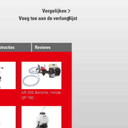
t ventilatie kanaal ø 2.1 cm
Vergelijken
Voeg toe aan de verlanglijst
structies
Reviews
AR 252 Benzine, Honda
GP 160