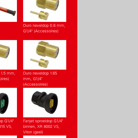
Duro neveldop 0.8 mm,
G1/4" (Accessoires)
 1.5 mm,
Duro neveldop 1.65
ires)
mm, G1/4"
(Accessoires)
op G1/4"
Fanjet sproeidop G1/4"
015 VS,
binnen, XR 8002 VS,
Viton (geel)