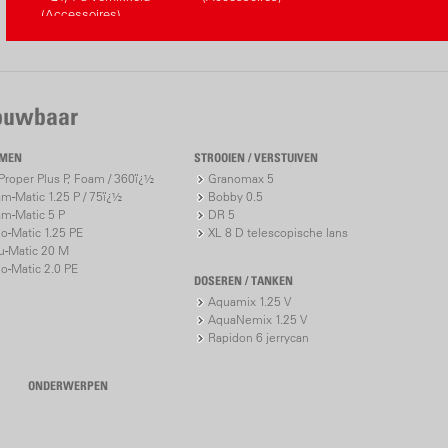
(Accessoires)
rouwbaar
IMEN
STROOIEN / VERSTUIVEN
roper Plus P, Foam / 360ï¿½
Granomax 5
m-Matic 1.25 P / 75ï¿½
Bobby 0.5
m-Matic 5 P
DR 5
io-Matic 1.25 PE
XL 8 D telescopische lans
u-Matic 20 M
io-Matic 2.0 PE
DOSEREN / TANKEN
Aquamix 1.25 V
AquaNemix 1.25 V
Rapidon 6 jerrycan
ONDERWERPEN