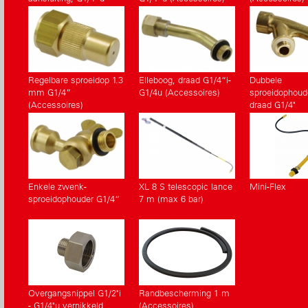
beide kanten
Regelbare sproeidop 1.3
Elleboog, draad G1/4“i-
Dubbele
mm G1/4”
G1/4u (Accessoires)
sproeidophoud
(Accessoires)
draad G1/4"
(Accessoires)
Enkele zwenk-
XL 8 S telescopic lance
Mini-Flex
sproeidophouder G1/4“
7 m (max 6 bar)
Overgangsnippel G1/2"i
Randbescherming 1 m
- G1/4"u vernikkeld
(Accessoires)