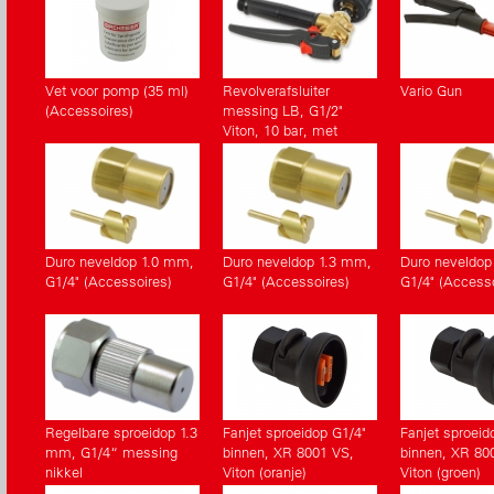
Vet voor pomp (35 ml)
Revolverafsluiter
Vario Gun
(Accessoires)
messing LB, G1/2"
Viton, 10 bar, met
manometer
(Accessoires)
Duro neveldop 1.0 mm,
Duro neveldop 1.3 mm,
Duro neveldop
G1/4" (Accessoires)
G1/4" (Accessoires)
G1/4" (Accesso
Regelbare sproeidop 1.3
Fanjet sproeidop G1/4"
Fanjet sproeid
mm, G1/4“ messing
binnen, XR 8001 VS,
binnen, XR 80
nikkel
Viton (oranje)
Viton (groen)