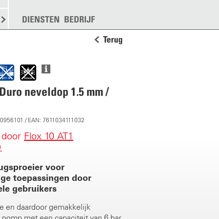
KEN
STROOIEN
DIENSTEN
MEER
BEDRIJF
Terug
(Duro neveldop 1.5 mm /
10956101 / EAN: 7611034111032
 door
Flox 10 AT1
)
rugsproeier voor
ige toepassingen door
ele gebruikers
e en daardoor gemakkelijk
 pomp met een capaciteit van 6 bar