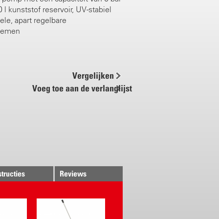
 l kunststof reservoir, UV-stabiel
le, apart regelbare
iemen
pening met filter
efde pomphendel voor veilig
stvrijstalen frame
Vergelijken
volver met ingebouwde fijnfilter
Voeg toe aan de verlanglijst
essing sproeilans van 50 cm met
proeidop 1,5 mm
 onderdelen- en
enprogramma
t manometer beschikbaar
e versie beschikbaar onder de naam
ic 10B
structies
Reviews