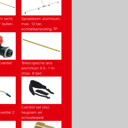
m recht,
Sproeiboom aluminium,
 buiten-
max. 12 bar,
schroefaansluiting, TP
11002 VP
ventiel
Telescopische lans
aluminium 0.5 - 1 m
(max. 6 bar)
Comfort set (incl.
ventiel 2
heupriem en
schouderpad)