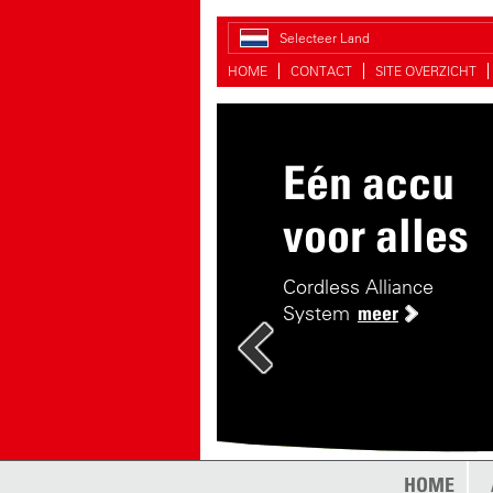
Selecteer Land
HOME
CONTACT
SITE OVERZICHT
Eén accu
Handiger s
voor alles
De handige druksproeie
Cordless Alliance
System
meer
HOME