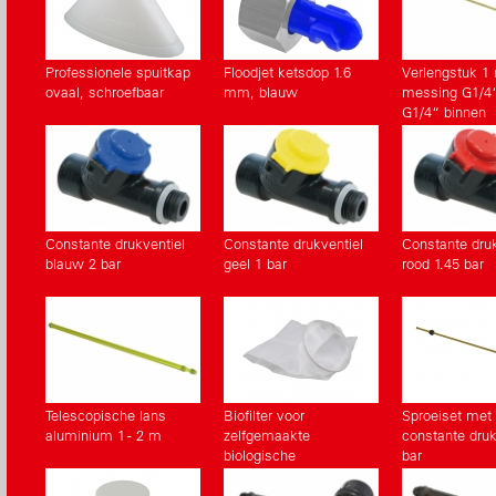
Professionele spuitkap
Floodjet ketsdop 1.6
Verlengstuk 1 
ovaal, schroefbaar
mm, blauw
messing G1/4“
G1/4“ binnen
(Accessories)
Constante drukventiel
Constante drukventiel
Constante druk
blauw 2 bar
geel 1 bar
rood 1.45 bar
Telescopische lans
Biofilter voor
Sproeiset met
aluminium 1 - 2 m
zelfgemaakte
constante druk
biologische
bar
mengelingen
(Accessoires)