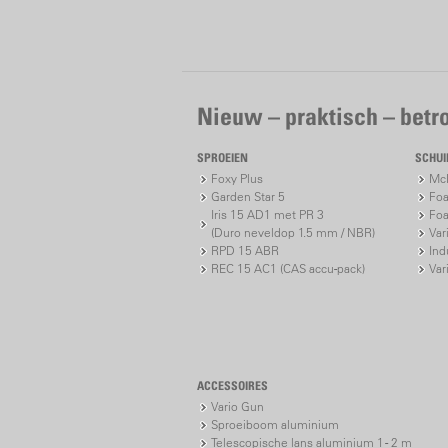
Nieuw – praktisch – bet
SPROEIEN
SCHU
Foxy Plus
McP
Garden Star 5
Foa
Iris 15 AD1 met PR 3
Foa
(Duro neveldop 1.5 mm / NBR)
Var
RPD 15 ABR
Ind
REC 15 AC1 (CAS accu-pack)
Var
ACCESSOIRES
Vario Gun
Sproeiboom aluminium
Telescopische lans aluminium 1 - 2 m