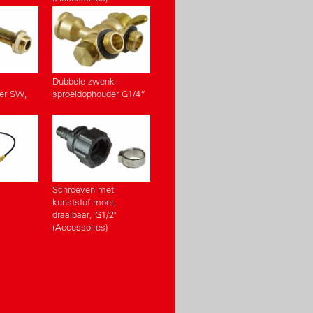
Dubbele zwenk-
er SW,
sproeidophouder G1/4“
Schroeven met
kunststof moer,
draaibaar, G1/2"
(Accessoires)