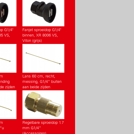
op G1/4"
Fanjet sproeidop G1/4"
05 VS,
binnen, XR 8006 VS,
Viton (grijs)
cm
Lans 60 cm, recht,
inding
messing, G1/4“ buiten
de zijden
aan beide zijden
cm
Regelbare sproeidop 1.7
“u
mm G1/4”
(Accessoires)