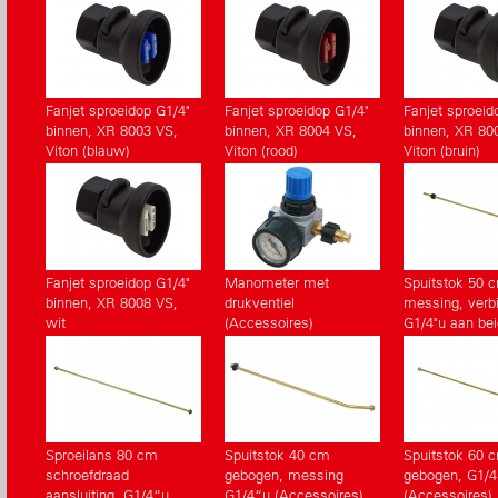
Fanjet sproeidop G1/4"
Fanjet sproeidop G1/4"
Fanjet sproeid
binnen, XR 8003 VS,
binnen, XR 8004 VS,
binnen, XR 80
Viton (blauw)
Viton (rood)
Viton (bruin)
Fanjet sproeidop G1/4"
Manometer met
Spuitstok 50 
binnen, XR 8008 VS,
drukventiel
messing, verb
wit
(Accessoires)
G1/4"u aan bei
(Accessoires)
Sproeilans 80 cm
Spuitstok 40 cm
Spuitstok 60 
schroefdraad
gebogen, messing
gebogen, G1/4
aansluiting, G1/4“u
G1/4“u (Accessoires)
(Accessoires)