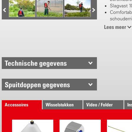
Slagvast 10
Comfortabe
schouderr
Grote vulo
Lees meer
Opgeschro
werken
Stevig roe
Messing re
Gebogen m
Technische gegevens
messing s
Uitgebreid
toebehor
Spuitdoppen gegevens
Versie me
Industriël
Spray-Mat
Accessoires
Wisselstukken
Video / Folder
In